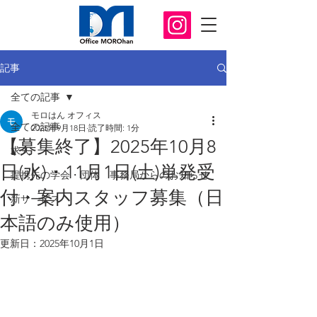
記事
全ての記事
モロはん オフィス
全ての記事
2025年9月18日
読了時間: 1分
【募集終了】2025年10月8
求人
日(水)・11月1日(土)単発受
提携先の学会・団体 事務局からのお知らせ
付・案内スタッフ募集（日
新サービス
本語のみ使用）
更新日：
2025年10月1日