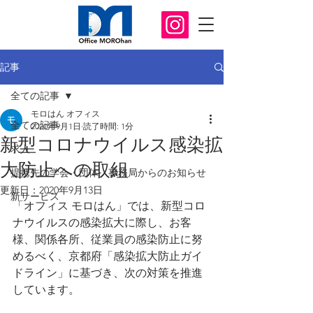
記事
全ての記事
モロはん オフィス
全ての記事
2020年9月1日
読了時間: 1分
新型コロナウイルス感染拡
求人
大防止への取組
提携先の学会・団体 事務局からのお知らせ
更新日：
2020年9月13日
新サービス
「オフィス モロはん」では、新型コロ
ナウイルスの感染拡大に際し、お客
様、関係各所、従業員の感染防止に努
めるべく、京都府「感染拡大防止ガイ
ドライン」に基づき、次の対策を推進
しています。