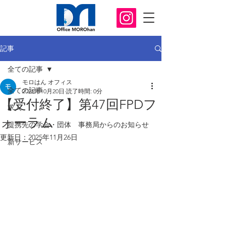
記事
全ての記事
モロはん オフィス
全ての記事
2025年10月20日
読了時間: 0分
【受付終了】第47回FPDフ
求人
ォーラム
提携先の学会・団体 事務局からのお知らせ
更新日：
2025年11月26日
新サービス